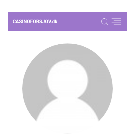
CASINOFORSJOV.
dk