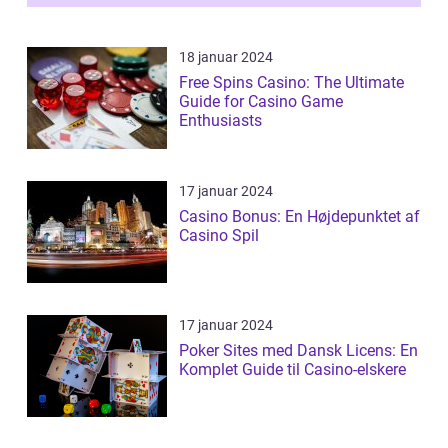
18 januar 2024
Free Spins Casino: The Ultimate
Guide for Casino Game
Enthusiasts
17 januar 2024
Casino Bonus: En Højdepunktet af
Casino Spil
17 januar 2024
Poker Sites med Dansk Licens: En
Komplet Guide til Casino-elskere