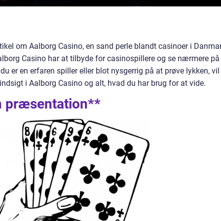
ikel om Aalborg Casino, en sand perle blandt casinoer i Danmar
Aalborg Casino har at tilbyde for casinospillere og se nærmere på
 er en erfaren spiller eller blot nysgerrig på at prøve lykken, vil
ndsigt i Aalborg Casino og alt, hvad du har brug for at vide.
n præsentation**