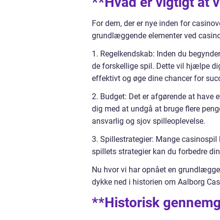
**Hvad er vigtigt at 
For dem, der er nye inden for casino
grundlæggende elementer ved casinos
1. Regelkendskab: Inden du begynder at
de forskellige spil. Dette vil hjælpe d
effektivt og øge dine chancer for suc
2. Budget: Det er afgørende at have et
dig med at undgå at bruge flere penge
ansvarlig og sjov spilleoplevelse.
3. Spillestrategier: Mange casinospil
spillets strategier kan du forbedre di
Nu hvor vi har opnået en grundlæggend
dykke ned i historien om Aalborg Casi
**Historisk gennemg