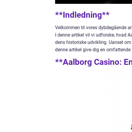
**Indledning**
Velkommen til vores dybdegående art
I denne artikel vil vi udforske, hvad 
dens historiske udvikling. Uanset om du
denne artikel give dig en omfattende i
**Aalborg Casino: E