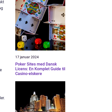
nkt
og
17 januar 2024
Poker Sites med Dansk
Licens: En Komplet Guide til
de
Casino-elskere
er.