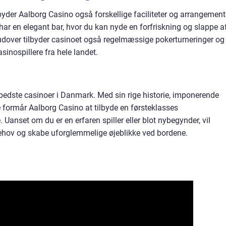
yder Aalborg Casino også forskellige faciliteter og arrangemente
 har en elegant bar, hvor du kan nyde en forfriskning og slappe a
udover tilbyder casinoet også regelmæssige pokerturneringer og
sinospillere fra hele landet.
 bedste casinoer i Danmark. Med sin rige historie, imponerende
formår Aalborg Casino at tilbyde en førsteklasses
Uanset om du er en erfaren spiller eller blot nybegynder, vil
ov og skabe uforglemmelige øjeblikke ved bordene.