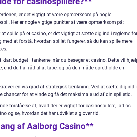
vide for casinospillere?**
verdenen, er det vigtigt at være opmærksom på nogle
pil. Her er nogle vigtige punkter at være opmærksom på:
 spille på et casino, er det vigtigt at sætte dig ind i reglerne fo
ig med at forstå, hvordan spillet fungerer, så du kan spille mere
ces.
 klart budget i tankerne, når du besøger et casino. Dette vil hjæ
, end du har råd til at tabe, og på den måde opretholde en
 kræver en vis grad af strategisk tænkning. Ved at sætte dig ind i
ne chancer for at vinde og få det maksimale ud af din spilletid.
e forståelse af, hvad der er vigtigt for casinospillere, lad os
no og se, hvordan det har udviklet sig over tid.
ang af Aalborg Casino**