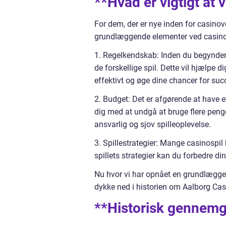
**Hvad er vigtigt at 
For dem, der er nye inden for casino
grundlæggende elementer ved casinos
1. Regelkendskab: Inden du begynder at
de forskellige spil. Dette vil hjælpe d
effektivt og øge dine chancer for suc
2. Budget: Det er afgørende at have et
dig med at undgå at bruge flere penge
ansvarlig og sjov spilleoplevelse.
3. Spillestrategier: Mange casinospil
spillets strategier kan du forbedre di
Nu hvor vi har opnået en grundlæggend
dykke ned i historien om Aalborg Casi
**Historisk gennemg