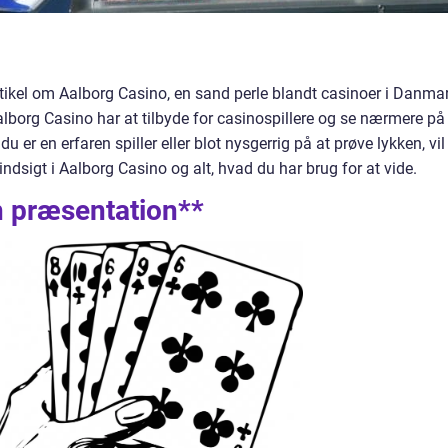
ikel om Aalborg Casino, en sand perle blandt casinoer i Danmar
Aalborg Casino har at tilbyde for casinospillere og se nærmere på
 er en erfaren spiller eller blot nysgerrig på at prøve lykken, vil
ndsigt i Aalborg Casino og alt, hvad du har brug for at vide.
n præsentation**