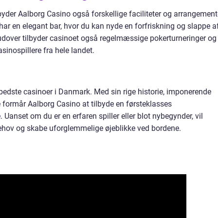
yder Aalborg Casino også forskellige faciliteter og arrangemente
 har en elegant bar, hvor du kan nyde en forfriskning og slappe a
udover tilbyder casinoet også regelmæssige pokerturneringer og
sinospillere fra hele landet.
 bedste casinoer i Danmark. Med sin rige historie, imponerende
formår Aalborg Casino at tilbyde en førsteklasses
Uanset om du er en erfaren spiller eller blot nybegynder, vil
ov og skabe uforglemmelige øjeblikke ved bordene.