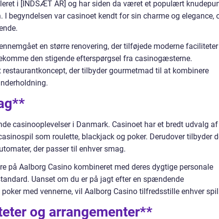
leret i [INDSÆT ÅR] og har siden da været et populært knudepu
n. I begyndelsen var casinoet kendt for sin charme og elegance, 
gende.
nnemgået en større renovering, der tilføjede moderne faciliteter
dekomme den stigende efterspørgsel fra casinogæsterne.
 restaurantkoncept, der tilbyder gourmetmad til at kombinere
nderholdning.
ag**
ende casinooplevelser i Danmark. Casinoet har et bredt udvalg af
casinospil som roulette, blackjack og poker. Derudover tilbyder 
utomater, der passer til enhver smag.
e på Aalborg Casino kombineret med deres dygtige personale
 standard. Uanset om du er på jagt efter en spændende
oker med vennerne, vil Aalborg Casino tilfredsstille enhver spill
iteter og arrangementer**