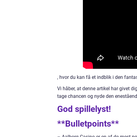
, hvor du kan få et indblik i den fan
Vi håber, at denne artikel har givet d
tage chancen og nyde den enestående
God spillelyst!
**Bulletpoints**
– Aalborg Casino er en af de mest p