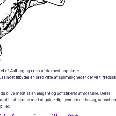
rtet af Aalborg og er en af de mest populære
inoet tilbyder en bred vifte af spilmuligheder, der vil tilfredssti
 du blive mødt af en elegant og sofistikeret atmosfære. Deres
rat til at hjælpe med at guide dig igennem dit besøg, uanset o
iller.