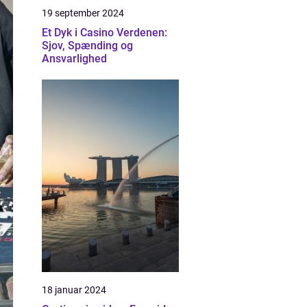
19 september 2024
Et Dyk i Casino Verdenen:
Sjov, Spænding og
Ansvarlighed
18 januar 2024