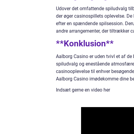
Udover det omfattende spiludvalg tilb
der øger casinospillets oplevelse. De
efter en spændende spilsession. Der
andre arrangementer, der tiltrækker ca
**Konklusion**
Aalborg Casino er uden tvivl et af de
spiludvalg og enestående atmosfære 
casinooplevelse til enhver besøgende. 
Aalborg Casino imødekomme dine beh
Indsæt gerne en video her