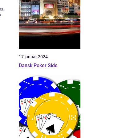
r,
f
17 januar 2024
Dansk Poker Side