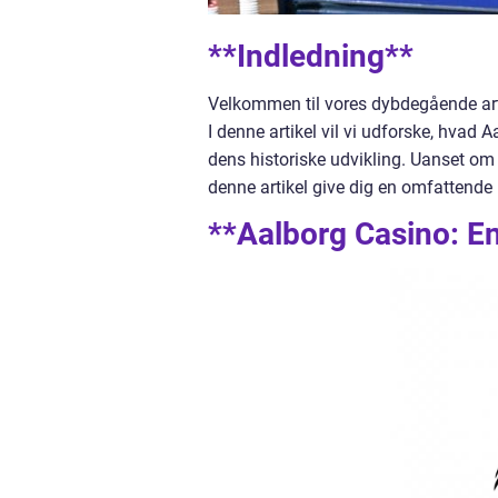
**Indledning**
Velkommen til vores dybdegående art
I denne artikel vil vi udforske, hvad 
dens historiske udvikling. Uanset om du
denne artikel give dig en omfattende i
**Aalborg Casino: E