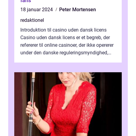
fans
18 januar 2024
Peter Mortensen
redaktionel
Introduktion til casino uden dansk licens
Casino uden dansk licens er et begreb, der
refererer til online casinoer, der ikke opererer
under den danske reguleringsmyndighed,
Spillemyndigheden. Disse ca...