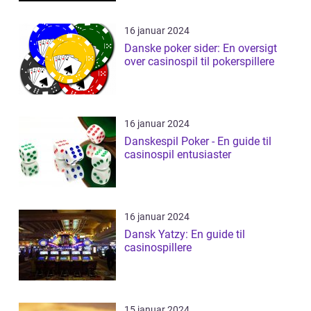
16 januar 2024
Danske poker sider: En oversigt
over casinospil til pokerspillere
16 januar 2024
Danskespil Poker - En guide til
casinospil entusiaster
16 januar 2024
Dansk Yatzy: En guide til
casinospillere
15 januar 2024