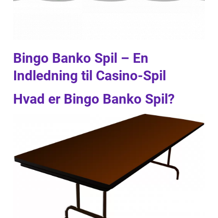
Bingo Banko Spil – En
Indledning til Casino-Spil
Hvad er Bingo Banko Spil?