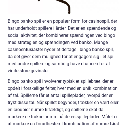
Bingo banko spil er en populær form for casinospil, der
har underholdt spillere i årtier. Det er en spændende og
social aktivitet, der kombinerer spændingen ved bingo
med strategien og spændingen ved banko. Mange
casinoentusiaster nyder at deltage i bingo banko spil,
da det giver dem mulighed for at engagere sig i et spil
med andre spillere og samtidig have chancen for at
vinde store gevinster.
Bingo banko spil involverer typisk et spillebræt, der er
opdelt i forskellige felter, hver med en unik kombination
af tal. Spillerne får et antal spilleplader, hvorpå der er
trykt disse tal. Når spillet begynder, trækker en vært eller
en croupier numre tilfældigt, og spillerne skal da
markere de trukne numre på deres spilleplader. Målet er
at markere en forudbestemt kombination af numre først