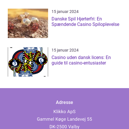
15 januar 2024
Danske Spil Hjerterfri: En
Spændende Casino Spiloplevelse
15 januar 2024
Casino uden dansk licens: En
guide til casino-entusiaster
Adresse