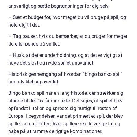
ansvarligt og sætte begrænsninger for dig selv.
– Sæt et budget for, hvor meget du vil bruge på spil, og
hold dig til det.
– Tag pauser, hvis du bemærker, at du bruger for meget
tid eller penge på spillet.
– Husk, at det er underholdning, og at det er vigtigt at
have det sjovt og nyde spillet ansvarligt.
Historisk gennemgang af hvordan “bingo banko spil”
har udviklet sig over tid
Bingo banko spil har en lang historie, der strækker sig
tilbage til det 16. århundrede. Det siges, at spillet blev
opfundet i Italien og spredte sig hurtigt til resten af
Europa. I begyndelsen var det primært et spil, der blev
spillet som et lotteri, hvor spillere skulle vælge tal og
håbe på at ramme de rigtige kombinationer.