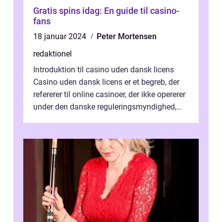
Gratis spins idag: En guide til casino-
fans
18 januar 2024
Peter Mortensen
redaktionel
Introduktion til casino uden dansk licens
Casino uden dansk licens er et begreb, der
refererer til online casinoer, der ikke opererer
under den danske reguleringsmyndighed,
Spillemyndigheden. Disse ca...