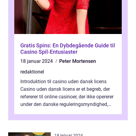
Gratis Spins: En Dybdegående Guide til
Casino Spil-Entusiaster
18 januar 2024
Peter Mortensen
redaktionel
Introduktion til casino uden dansk licens
Casino uden dansk licens er et begreb, der
refererer til online casinoer, der ikke opererer
under den danske reguleringsmyndighed,
Spillemyndigheden. Disse ca...
18 januar 2024