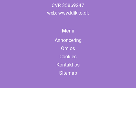
web:
www.klikko.dk
Menu
Annoncering
Om os
Cookies
Kontakt os
Sitemap