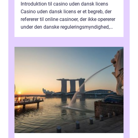
Introduktion til casino uden dansk licens
Casino uden dansk licens er et begreb, der
refererer til online casinoer, der ikke opererer
under den danske reguleringsmyndighed,
Spillemyndigheden. Disse ca...