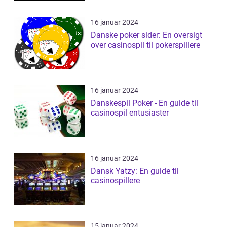
16 januar 2024
Danske poker sider: En oversigt
over casinospil til pokerspillere
16 januar 2024
Danskespil Poker - En guide til
casinospil entusiaster
16 januar 2024
Dansk Yatzy: En guide til
casinospillere
15 januar 2024