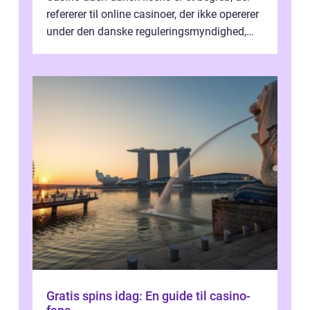
refererer til online casinoer, der ikke opererer
under den danske reguleringsmyndighed,
Spillemyndigheden. Disse ca...
Gratis spins idag: En guide til casino-