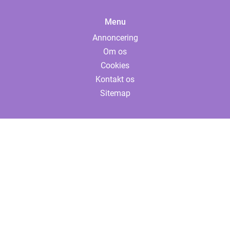
Menu
Annoncering
Om os
Cookies
Kontakt os
Sitemap