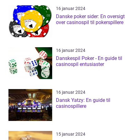
16 januar 2024
Danske poker sider: En oversigt
over casinospil til pokerspillere
16 januar 2024
Danskespil Poker - En guide til
casinospil entusiaster
16 januar 2024
Dansk Yatzy: En guide til
casinospillere
15 januar 2024