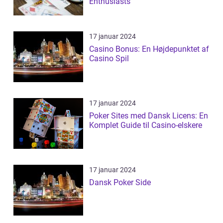
Enthusiasts
17 januar 2024
Casino Bonus: En Højdepunktet af
Casino Spil
17 januar 2024
Poker Sites med Dansk Licens: En
Komplet Guide til Casino-elskere
17 januar 2024
Dansk Poker Side