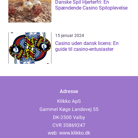
Danske Spil Hjerterfri: En
Spændende Casino Spiloplevelse
15 januar 2024
Casino uden dansk licens: En
guide til casino-entusiaster
Adresse
web:
www.klikko.dk