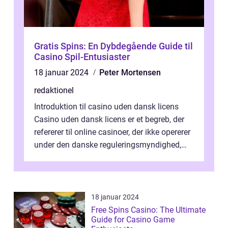
Gratis Spins: En Dybdegående Guide til
Casino Spil-Entusiaster
18 januar 2024
Peter Mortensen
redaktionel
Introduktion til casino uden dansk licens
Casino uden dansk licens er et begreb, der
refererer til online casinoer, der ikke opererer
under den danske reguleringsmyndighed,
Spillemyndigheden. Disse ca...
18 januar 2024
Free Spins Casino: The Ultimate
Guide for Casino Game