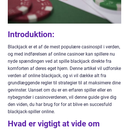
Introduktion:
Blackjack er et af de mest populære casinospil i verden,
og med indførelsen af online casinoer kan spillere nu
nyde spændingen ved at spille blackjack direkte fra
komforten af deres eget hjem. Denne artikel vil udforske
verden af online blackjack, og vi vil dække alt fra
grundlæggende regler til strategier til at maksimere dine
gevinster. Uanset om du er en erfaren spiller eller en
nybegynder i casinoverdenen, vil denne guide give dig
den viden, du har brug for for at blive en succesfuld
blackjack-spiller online.
Hvad er vigtigt at vide om