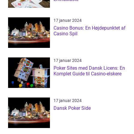
17 januar 2024
Casino Bonus: En Højdepunktet af
Casino Spil
17 januar 2024
Poker Sites med Dansk Licens: En
Komplet Guide til Casino-elskere
17 januar 2024
Dansk Poker Side