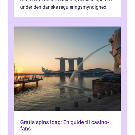
under den danske reguleringsmyndighed,
Spillemyndigheden. Disse ca...
Gratis spins idag: En guide til casino-
fans