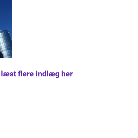
 læst flere indlæg her