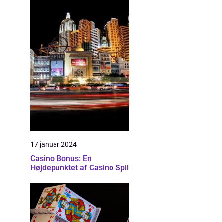
17 januar 2024
Casino Bonus: En
Højdepunktet af Casino Spil