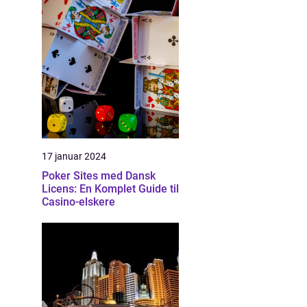
17 januar 2024
Poker Sites med Dansk
Licens: En Komplet Guide til
Casino-elskere