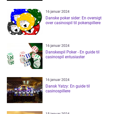
16 januar 2024
Danske poker sider: En oversigt
over casinospil til pokerspillere
16 januar 2024
Danskespil Poker - En guide til
casinospil entusiaster
16 januar 2024
Dansk Yatzy: En guide til
casinospillere
15 januar 2024