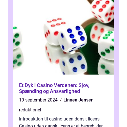
Et Dyk i Casino Verdenen: Sjov,
Spænding og Ansvarlighed
19 september 2024
Linnea Jensen
redaktionel
Introduktion til casino uden dansk licens
Casino uden dansk licens er et begreb, der