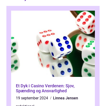
Et Dyk i Casino Verdenen: Sjov,
Spænding og Ansvarlighed
19 september 2024
Linnea Jensen