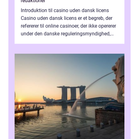
redaktionel
Introduktion til casino uden dansk licens
Casino uden dansk licens er et begreb, der
refererer til online casinoer, der ikke opererer
under den danske reguleringsmyndighed,
Spillemyndigheden. Disse ca...