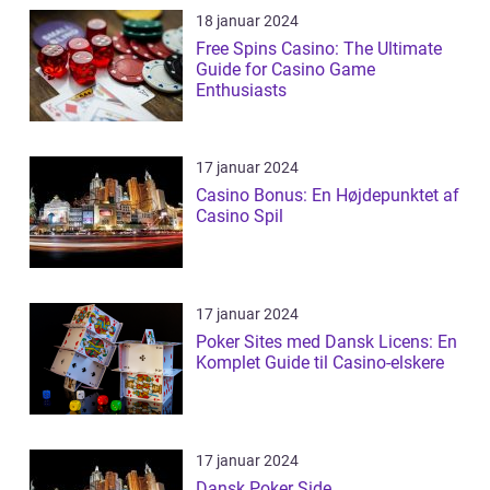
18 januar 2024
Free Spins Casino: The Ultimate
Guide for Casino Game
Enthusiasts
17 januar 2024
Casino Bonus: En Højdepunktet af
Casino Spil
17 januar 2024
Poker Sites med Dansk Licens: En
Komplet Guide til Casino-elskere
17 januar 2024
Dansk Poker Side