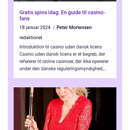
Gratis spins idag: En guide til casino-
fans
18 januar 2024
Peter Mortensen
redaktionel
Introduktion til casino uden dansk licens
Casino uden dansk licens er et begreb, der
refererer til online casinoer, der ikke opererer
under den danske reguleringsmyndighed,
Spillemyndigheden. Disse ca...