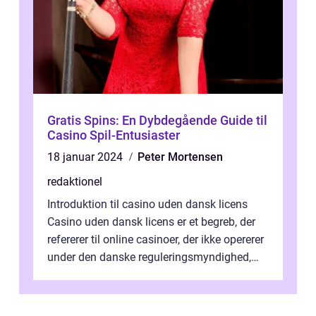
Gratis Spins: En Dybdegående Guide til
Casino Spil-Entusiaster
18 januar 2024
Peter Mortensen
redaktionel
Introduktion til casino uden dansk licens
Casino uden dansk licens er et begreb, der
refererer til online casinoer, der ikke opererer
under den danske reguleringsmyndighed,
Spillemyndigheden. Disse ca...