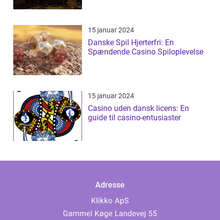
15 januar 2024
Danske Spil Hjerterfri: En
Spændende Casino Spiloplevelse
15 januar 2024
Casino uden dansk licens: En
guide til casino-entusiaster
Adresse