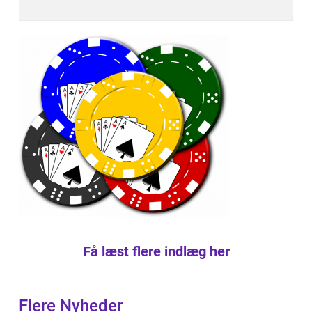
Få læst flere indlæg her
Flere Nyheder