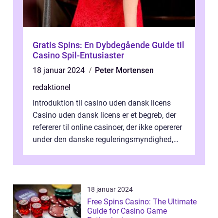
Gratis Spins: En Dybdegående Guide til
Casino Spil-Entusiaster
18 januar 2024
Peter Mortensen
redaktionel
Introduktion til casino uden dansk licens
Casino uden dansk licens er et begreb, der
refererer til online casinoer, der ikke opererer
under den danske reguleringsmyndighed,
Spillemyndigheden. Disse ca...
18 januar 2024
Free Spins Casino: The Ultimate
Guide for Casino Game