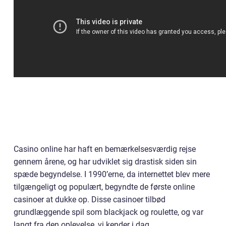
Casino online har haft en bemærkelsesværdig rejse
gennem årene, og har udviklet sig drastisk siden sin
spæde begyndelse. I 1990’erne, da internettet blev mere
tilgængeligt og populært, begyndte de første online
casinoer at dukke op. Disse casinoer tilbød
grundlæggende spil som blackjack og roulette, og var
langt fra den oplevelse, vi kender i dag.