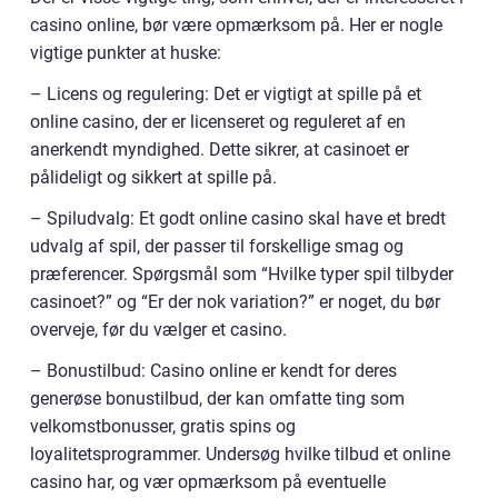
casino online, bør være opmærksom på. Her er nogle
vigtige punkter at huske:
– Licens og regulering: Det er vigtigt at spille på et
online casino, der er licenseret og reguleret af en
anerkendt myndighed. Dette sikrer, at casinoet er
pålideligt og sikkert at spille på.
– Spiludvalg: Et godt online casino skal have et bredt
udvalg af spil, der passer til forskellige smag og
præferencer. Spørgsmål som “Hvilke typer spil tilbyder
casinoet?” og “Er der nok variation?” er noget, du bør
overveje, før du vælger et casino.
– Bonustilbud: Casino online er kendt for deres
generøse bonustilbud, der kan omfatte ting som
velkomstbonusser, gratis spins og
loyalitetsprogrammer. Undersøg hvilke tilbud et online
casino har, og vær opmærksom på eventuelle