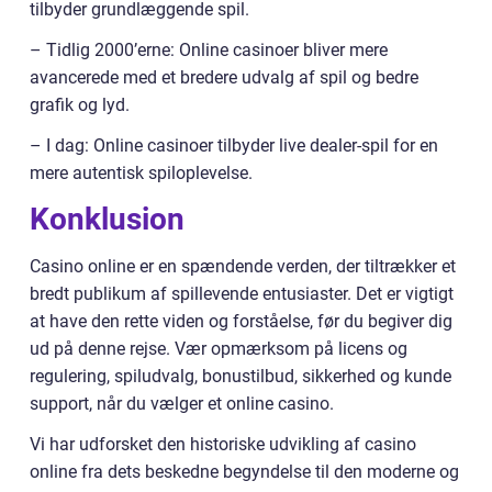
tilbyder grundlæggende spil.
– Tidlig 2000’erne: Online casinoer bliver mere
avancerede med et bredere udvalg af spil og bedre
grafik og lyd.
– I dag: Online casinoer tilbyder live dealer-spil for en
mere autentisk spiloplevelse.
Konklusion
Casino online er en spændende verden, der tiltrækker et
bredt publikum af spillevende entusiaster. Det er vigtigt
at have den rette viden og forståelse, før du begiver dig
ud på denne rejse. Vær opmærksom på licens og
regulering, spiludvalg, bonustilbud, sikkerhed og kunde
support, når du vælger et online casino.
Vi har udforsket den historiske udvikling af casino
online fra dets beskedne begyndelse til den moderne og