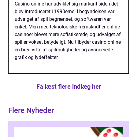
Casino online har udviklet sig markant siden det
blev introduceret i 1990erne. I begyndelsen var
udvalget af spil begrænset, og softwaren var
enkel. Men med teknologiske fremskridt er online
casinoer blevet mere sofistikerede, og udvalget af
spil er vokset betydeligt. Nu tilbyder casino online
en bred vifte af spilmuligheder og avancerede
grafik og lydeffekter.
Få læst flere indlæg her
Flere Nyheder