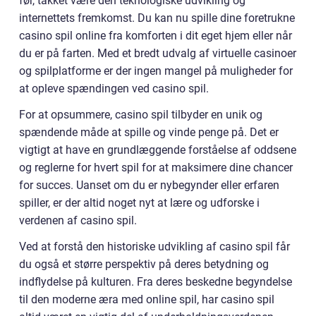
før, takket være den teknologiske udvikling og
internettets fremkomst. Du kan nu spille dine foretrukne
casino spil online fra komforten i dit eget hjem eller når
du er på farten. Med et bredt udvalg af virtuelle casinoer
og spilplatforme er der ingen mangel på muligheder for
at opleve spændingen ved casino spil.
For at opsummere, casino spil tilbyder en unik og
spændende måde at spille og vinde penge på. Det er
vigtigt at have en grundlæggende forståelse af oddsene
og reglerne for hvert spil for at maksimere dine chancer
for succes. Uanset om du er nybegynder eller erfaren
spiller, er der altid noget nyt at lære og udforske i
verdenen af casino spil.
Ved at forstå den historiske udvikling af casino spil får
du også et større perspektiv på deres betydning og
indflydelse på kulturen. Fra deres beskedne begyndelse
til den moderne æra med online spil, har casino spil