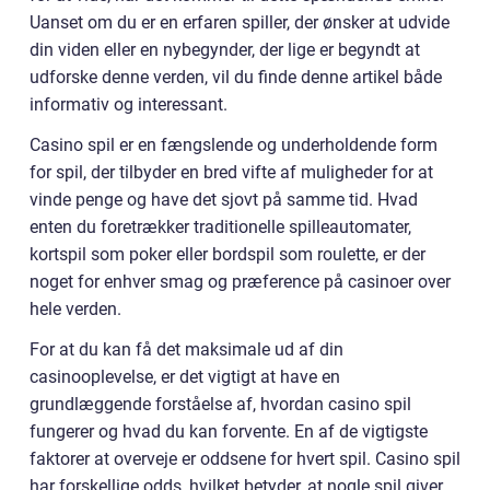
Uanset om du er en erfaren spiller, der ønsker at udvide
din viden eller en nybegynder, der lige er begyndt at
udforske denne verden, vil du finde denne artikel både
informativ og interessant.
Casino spil er en fængslende og underholdende form
for spil, der tilbyder en bred vifte af muligheder for at
vinde penge og have det sjovt på samme tid. Hvad
enten du foretrækker traditionelle spilleautomater,
kortspil som poker eller bordspil som roulette, er der
noget for enhver smag og præference på casinoer over
hele verden.
For at du kan få det maksimale ud af din
casinooplevelse, er det vigtigt at have en
grundlæggende forståelse af, hvordan casino spil
fungerer og hvad du kan forvente. En af de vigtigste
faktorer at overveje er oddsene for hvert spil. Casino spil
har forskellige odds, hvilket betyder, at nogle spil giver