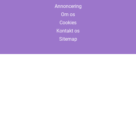
Annoncering
Om os
Cookies
Kontakt os
Sitemap