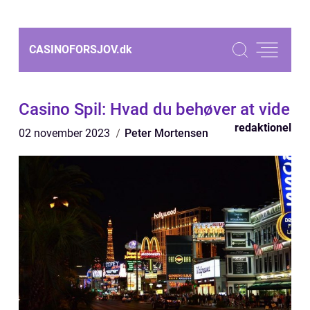
CASINOFORSJOV.
dk
Casino Spil: Hvad du behøver at vide
redaktionel
02 november 2023
Peter Mortensen