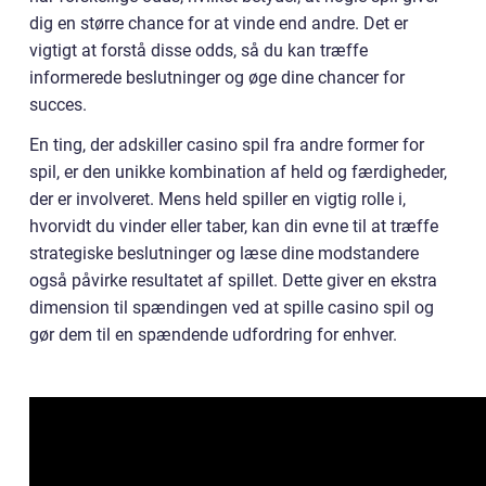
dig en større chance for at vinde end andre. Det er
vigtigt at forstå disse odds, så du kan træffe
informerede beslutninger og øge dine chancer for
succes.
En ting, der adskiller casino spil fra andre former for
spil, er den unikke kombination af held og færdigheder,
der er involveret. Mens held spiller en vigtig rolle i,
hvorvidt du vinder eller taber, kan din evne til at træffe
strategiske beslutninger og læse dine modstandere
også påvirke resultatet af spillet. Dette giver en ekstra
dimension til spændingen ved at spille casino spil og
gør dem til en spændende udfordring for enhver.