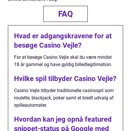
FAQ
Hvad er adgangskravene for at
besøge Casino Vejle?
For at besøge Casino Vejle skal du være mindst
18 år gammel og have gyldig billedlegitimation.
Hvilke spil tilbyder Casino Vejle?
Casino Vejle tilbyder traditionelle casinospil som
roulette, blackjack, poker samt et bredt udvalg af
spilleautomater.
Hvordan kan jeg opnå featured
snippet-status på Google med