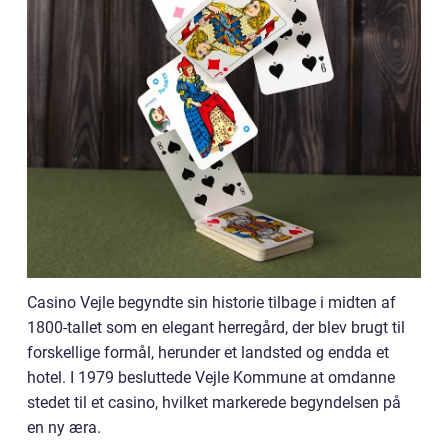
Casino Vejle begyndte sin historie tilbage i midten af
1800-tallet som en elegant herregård, der blev brugt til
forskellige formål, herunder et landsted og endda et
hotel. I 1979 besluttede Vejle Kommune at omdanne
stedet til et casino, hvilket markerede begyndelsen på
en ny æra.