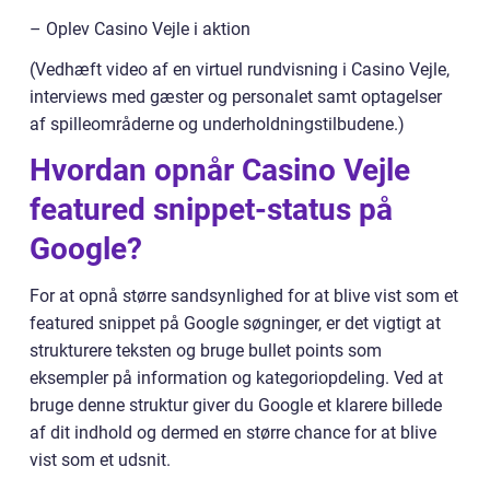
– Oplev Casino Vejle i aktion
(Vedhæft video af en virtuel rundvisning i Casino Vejle,
interviews med gæster og personalet samt optagelser
af spilleområderne og underholdningstilbudene.)
Hvordan opnår Casino Vejle
featured snippet-status på
Google?
For at opnå større sandsynlighed for at blive vist som et
featured snippet på Google søgninger, er det vigtigt at
strukturere teksten og bruge bullet points som
eksempler på information og kategoriopdeling. Ved at
bruge denne struktur giver du Google et klarere billede
af dit indhold og dermed en større chance for at blive
vist som et udsnit.