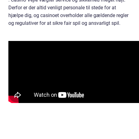
Derfor er der altid venligt personale til stede for at
hjælpe dig, og casinoet overholder alle gældende regler
og regulativer for at sikre fair spil og ansvarligt spil.