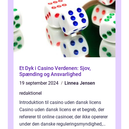
Et Dyk i Casino Verdenen: Sjov,
Spænding og Ansvarlighed
19 september 2024
Linnea Jensen
redaktionel
Introduktion til casino uden dansk licens
Casino uden dansk licens er et begreb, der
refererer til online casinoer, der ikke opererer
under den danske reguleringsmyndighed,