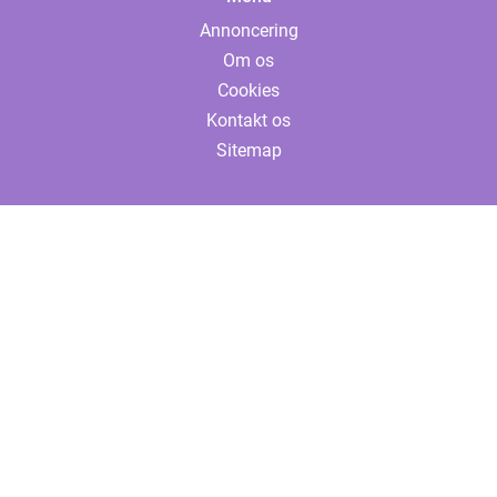
Annoncering
Om os
Cookies
Kontakt os
Sitemap