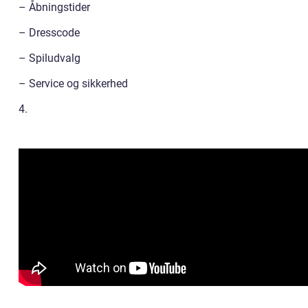
– Åbningstider
– Dresscode
– Spiludvalg
– Service og sikkerhed
4.