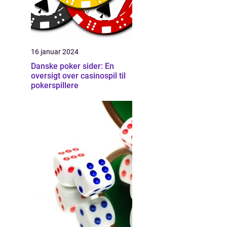
16 januar 2024
Danske poker sider: En
oversigt over casinospil til
pokerspillere