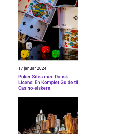
17 januar 2024
Poker Sites med Dansk
Licens: En Komplet Guide til
Casino-elskere