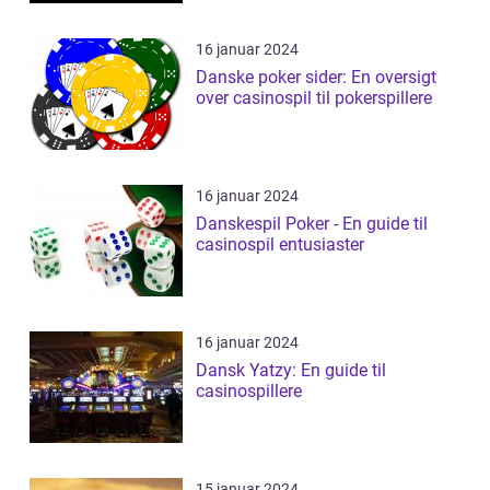
16 januar 2024
Danske poker sider: En oversigt
over casinospil til pokerspillere
16 januar 2024
Danskespil Poker - En guide til
casinospil entusiaster
16 januar 2024
Dansk Yatzy: En guide til
casinospillere
15 januar 2024