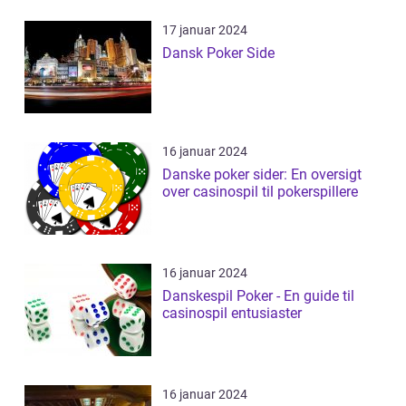
17 januar 2024
Dansk Poker Side
16 januar 2024
Danske poker sider: En oversigt
over casinospil til pokerspillere
16 januar 2024
Danskespil Poker - En guide til
casinospil entusiaster
16 januar 2024