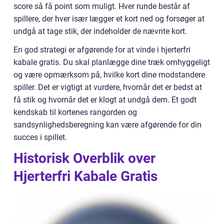
score så få point som muligt. Hver runde består af
spillere, der hver især lægger et kort ned og forsøger at
undgå at tage stik, der indeholder de nævnte kort.
En god strategi er afgørende for at vinde i hjerterfri
kabale gratis. Du skal planlægge dine træk omhyggeligt
og være opmærksom på, hvilke kort dine modstandere
spiller. Det er vigtigt at vurdere, hvornår det er bedst at
få stik og hvornår det er klogt at undgå dem. Et godt
kendskab til kortenes rangorden og
sandsynlighedsberegning kan være afgørende for din
succes i spillet.
Historisk Overblik over
Hjerterfri Kabale Gratis