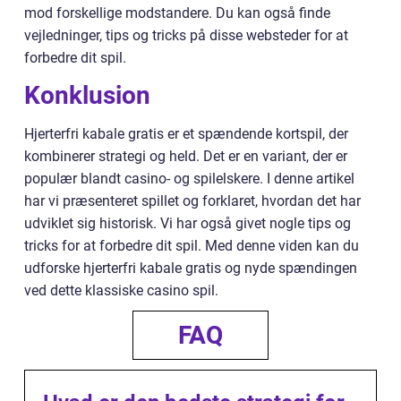
mod forskellige modstandere. Du kan også finde
vejledninger, tips og tricks på disse websteder for at
forbedre dit spil.
Konklusion
Hjerterfri kabale gratis er et spændende kortspil, der
kombinerer strategi og held. Det er en variant, der er
populær blandt casino- og spilelskere. I denne artikel
har vi præsenteret spillet og forklaret, hvordan det har
udviklet sig historisk. Vi har også givet nogle tips og
tricks for at forbedre dit spil. Med denne viden kan du
udforske hjerterfri kabale gratis og nyde spændingen
ved dette klassiske casino spil.
FAQ