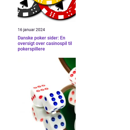
16 januar 2024
Danske poker sider: En
oversigt over casinospil til
pokerspillere