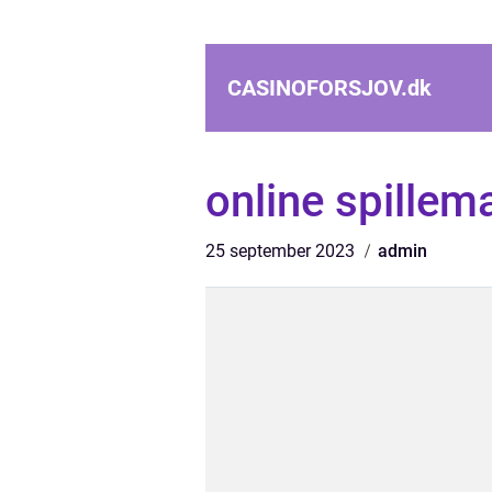
CASINOFORSJOV.
dk
online spillem
25 september 2023
admin