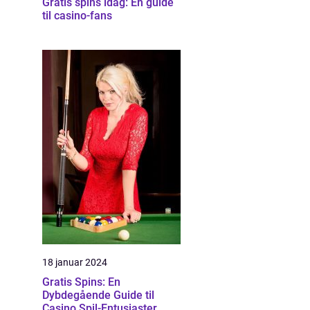
Gratis spins idag: En guide
til casino-fans
18 januar 2024
Gratis Spins: En
Dybdegående Guide til
Casino Spil-Entusiaster