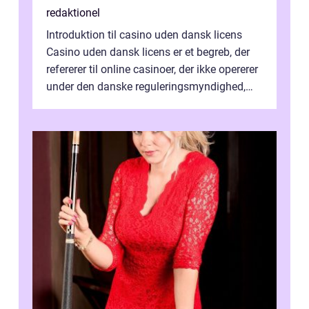
redaktionel
Introduktion til casino uden dansk licens
Casino uden dansk licens er et begreb, der
refererer til online casinoer, der ikke opererer
under den danske reguleringsmyndighed,
Spillemyndigheden. Disse ca...