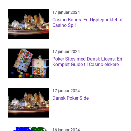
17 januar 2024
Casino Bonus: En Højdepunktet af
Casino Spil
17 januar 2024
Poker Sites med Dansk Licens: En
Komplet Guide til Casino-elskere
17 januar 2024
Dansk Poker Side
16 januar 2024