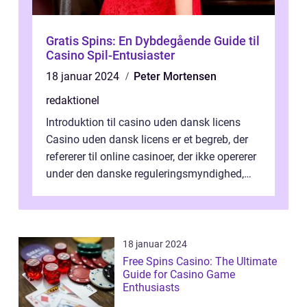
Gratis Spins: En Dybdegående Guide til
Casino Spil-Entusiaster
18 januar 2024
Peter Mortensen
redaktionel
Introduktion til casino uden dansk licens
Casino uden dansk licens er et begreb, der
refererer til online casinoer, der ikke opererer
under den danske reguleringsmyndighed,
Spillemyndigheden. Disse ca...
18 januar 2024
Free Spins Casino: The Ultimate
Guide for Casino Game
Enthusiasts