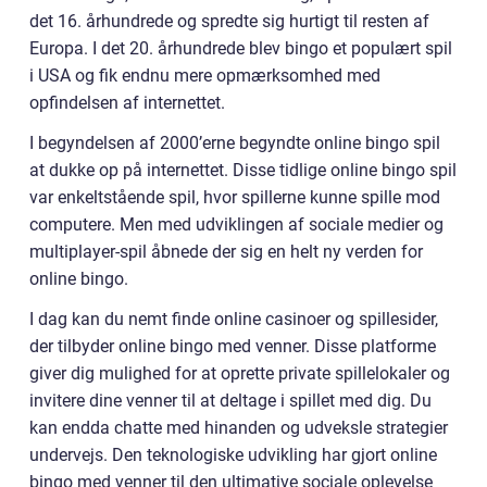
det 16. århundrede og spredte sig hurtigt til resten af
Europa. I det 20. århundrede blev bingo et populært spil
i USA og fik endnu mere opmærksomhed med
opfindelsen af internettet.
I begyndelsen af 2000’erne begyndte online bingo spil
at dukke op på internettet. Disse tidlige online bingo spil
var enkeltstående spil, hvor spillerne kunne spille mod
computere. Men med udviklingen af sociale medier og
multiplayer-spil åbnede der sig en helt ny verden for
online bingo.
I dag kan du nemt finde online casinoer og spillesider,
der tilbyder online bingo med venner. Disse platforme
giver dig mulighed for at oprette private spillelokaler og
invitere dine venner til at deltage i spillet med dig. Du
kan endda chatte med hinanden og udveksle strategier
undervejs. Den teknologiske udvikling har gjort online
bingo med venner til den ultimative sociale oplevelse