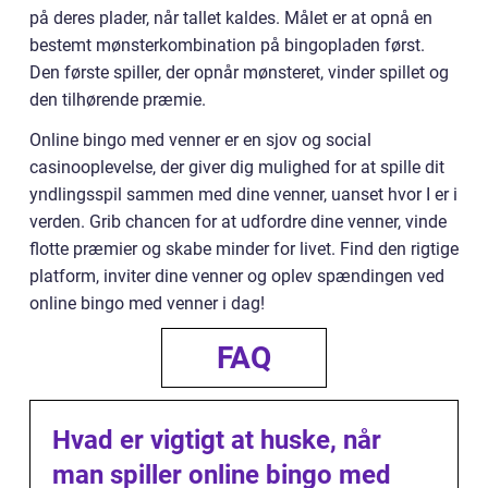
på deres plader, når tallet kaldes. Målet er at opnå en
bestemt mønsterkombination på bingopladen først.
Den første spiller, der opnår mønsteret, vinder spillet og
den tilhørende præmie.
Online bingo med venner er en sjov og social
casinooplevelse, der giver dig mulighed for at spille dit
yndlingsspil sammen med dine venner, uanset hvor I er i
verden. Grib chancen for at udfordre dine venner, vinde
flotte præmier og skabe minder for livet. Find den rigtige
platform, inviter dine venner og oplev spændingen ved
online bingo med venner i dag!
FAQ
Hvad er vigtigt at huske, når
man spiller online bingo med