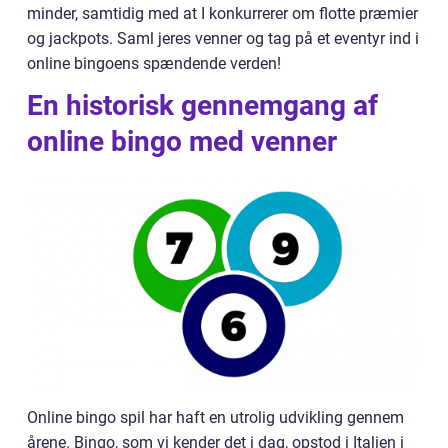
minder, samtidig med at I konkurrerer om flotte præmier
og jackpots. Saml jeres venner og tag på et eventyr ind i
online bingoens spændende verden!
En historisk gennemgang af
online bingo med venner
Online bingo spil har haft en utrolig udvikling gennem
årene. Bingo, som vi kender det i dag, opstod i Italien i