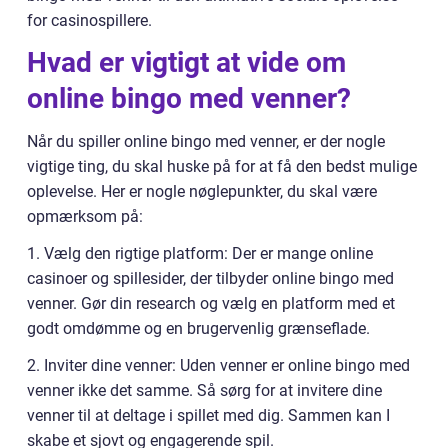
for casinospillere.
Hvad er vigtigt at vide om
online bingo med venner?
Når du spiller online bingo med venner, er der nogle
vigtige ting, du skal huske på for at få den bedst mulige
oplevelse. Her er nogle nøglepunkter, du skal være
opmærksom på:
1. Vælg den rigtige platform: Der er mange online
casinoer og spillesider, der tilbyder online bingo med
venner. Gør din research og vælg en platform med et
godt omdømme og en brugervenlig grænseflade.
2. Inviter dine venner: Uden venner er online bingo med
venner ikke det samme. Så sørg for at invitere dine
venner til at deltage i spillet med dig. Sammen kan I
skabe et sjovt og engagerende spil.