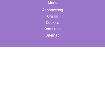
Menu
Annoncering
Om os
Cookies
Kontakt os
Sitemap