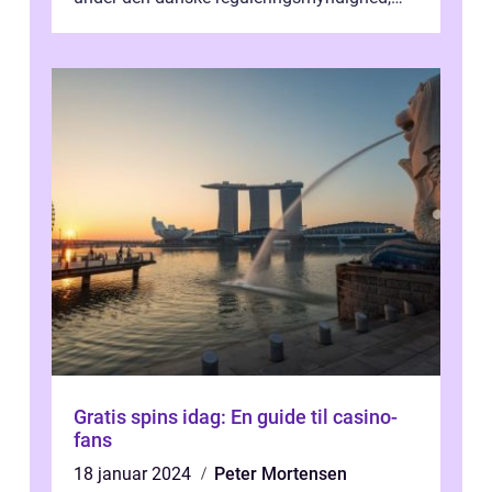
Spillemyndigheden. Disse ca...
Gratis spins idag: En guide til casino-
fans
18 januar 2024
Peter Mortensen