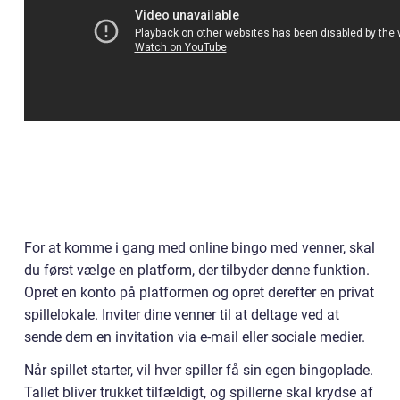
For at komme i gang med online bingo med venner, skal
du først vælge en platform, der tilbyder denne funktion.
Opret en konto på platformen og opret derefter en privat
spillelokale. Inviter dine venner til at deltage ved at
sende dem en invitation via e-mail eller sociale medier.
Når spillet starter, vil hver spiller få sin egen bingoplade.
Tallet bliver trukket tilfældigt, og spillerne skal krydse af