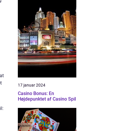
g
at
t
17 januar 2024
Casino Bonus: En
Højdepunktet af Casino Spil
l: