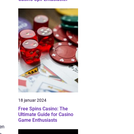
18 januar 2024
Free Spins Casino: The
Ultimate Guide for Casino
Game Enthusiasts
den