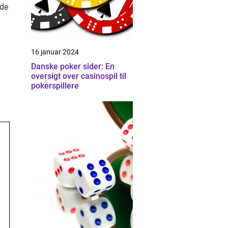
 de
16 januar 2024
Danske poker sider: En
oversigt over casinospil til
pokerspillere