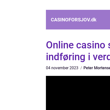
CASINOFORSJOV.
dk
Online casino 
indføring i ve
04 november 2023
Peter Mortens