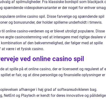
t udvalg af spilmuligheder. Fra klassiske bordspil som blackjack 
 og spændende videopokervarianter er der noget for enhver smag
populære online casino spil. Disse farverige og spændende spil
tioner og bonusrunder, der holder spillerne underholdt i timevis.
se til online casino-verdenen og er blevet utroligt populære. Disse
pleve ægte casinostemning ved at interagere med rigtige dealere v
sk kombination af den bekvemmelighed, der følger med at spille
 at være i et fysisk casino.
verveje ved online casino spil
e at spille på et online casino, der er licenseret og reguleret af 
pillet er fair, og at dine personlige og finansielle oplysninger er
loplevelsen afhænger i høj grad af softwareudvikleren bag.
NetEnt og Playtech er kendt for deres innovative og pålidelige