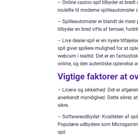
– Online casino spil tilbyder et bred
roulette til moderne spilleautomater
– Spilleautomater er blandt de mest 
tilbyder en bred vifte af temaer, funk
– Live dealer-spil er en nyere tilføjel
spil giver spillere mulighed for at o
webcam i realtid. Det er en fantasti
online, og den autentiske oplevelse af
Vigtige faktorer at o
– Licens og sikkerhed: Det er afgørend
anerkendt myndighed. Dette sikrer, at s
sikre.
– Softwareudbyder: Kvaliteten af spi
Populære udbydere som Microgaming, 
spil.