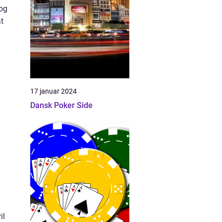
 og
at
17 januar 2024
Dansk Poker Side
il