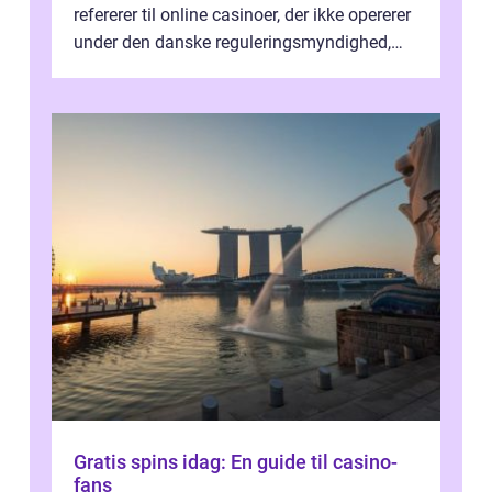
refererer til online casinoer, der ikke opererer
under den danske reguleringsmyndighed,
Spillemyndigheden. Disse ca...
Gratis spins idag: En guide til casino-
fans