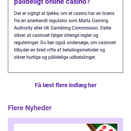
pålideligt online casino?
Det er vigtigt at tjekke, om et casino har en licens
fra en anerkendt regulator som Malta Gaming
Authority eller UK Gambling Commission. Dette
sikrer, at casinoet følger strenge regler og
reguleringer. Du bør også undersøge, om casinoet
tilbyder en bred vifte af betalingsmetoder og
sikrer hurtige og pålidelige udbetalinger.
Få læst flere indlæg her
Flere Nyheder