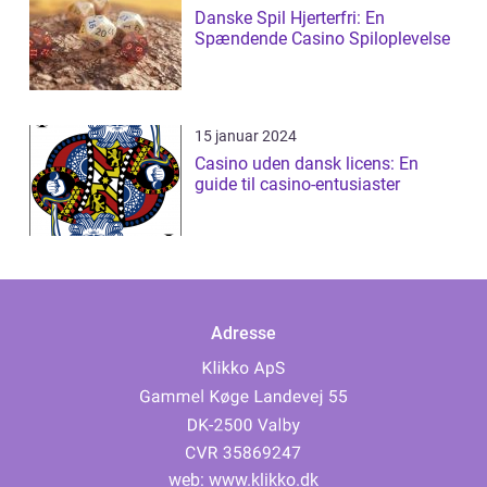
Danske Spil Hjerterfri: En
Spændende Casino Spiloplevelse
15 januar 2024
Casino uden dansk licens: En
guide til casino-entusiaster
Adresse
web:
www.klikko.dk