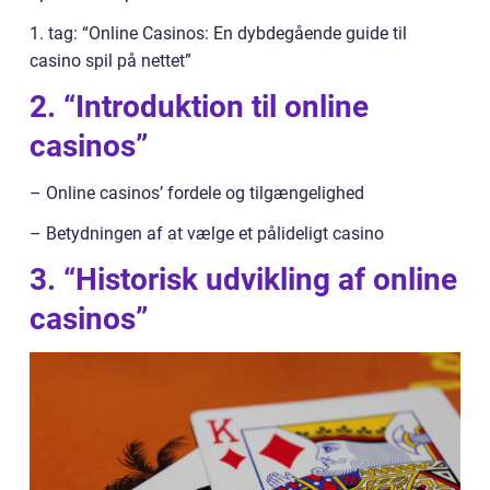
1. tag: “Online Casinos: En dybdegående guide til
casino spil på nettet”
2. “Introduktion til online
casinos”
– Online casinos’ fordele og tilgængelighed
– Betydningen af at vælge et pålideligt casino
3. “Historisk udvikling af online
casinos”