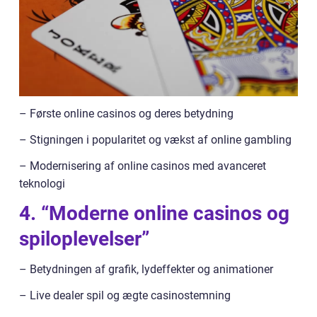
– Første online casinos og deres betydning
– Stigningen i popularitet og vækst af online gambling
– Modernisering af online casinos med avanceret
teknologi
4. “Moderne online casinos og
spiloplevelser”
– Betydningen af grafik, lydeffekter og animationer
– Live dealer spil og ægte casinostemning