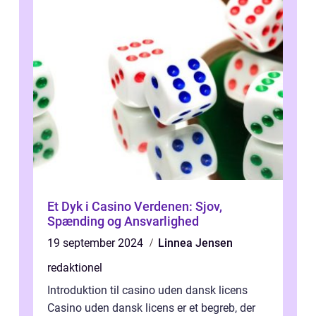
Et Dyk i Casino Verdenen: Sjov,
Spænding og Ansvarlighed
19 september 2024
Linnea Jensen
redaktionel
Introduktion til casino uden dansk licens
Casino uden dansk licens er et begreb, der