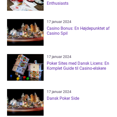
Enthusiasts
17 januar 2024
Casino Bonus: En Højdepunktet af
Casino Spil
17 januar 2024
Poker Sites med Dansk Licens: En
Komplet Guide til Casino-elskere
17 januar 2024
Dansk Poker Side