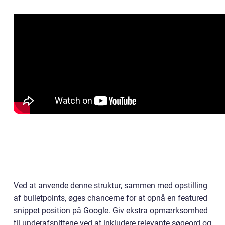
Ved at anvende denne struktur, sammen med opstilling
af bulletpoints, øges chancerne for at opnå en featured
snippet position på Google. Giv ekstra opmærksomhed
til underafsnittene ved at inkludere relevante søgeord og