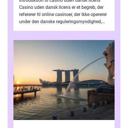
Introduktion til casino uden dansk licens
Casino uden dansk licens er et begreb, der
refererer til online casinoer, der ikke opererer
under den danske reguleringsmyndighed,
Spillemyndigheden. Disse ca...