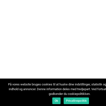
På vores website bruges cookies til at huske dine indstillinger, statistik o
indhold og annoncer. Denne information deles med tredjepart. Ved fortsa
godkender du cookiepolitikken.
Ok
Privatlivspolitik