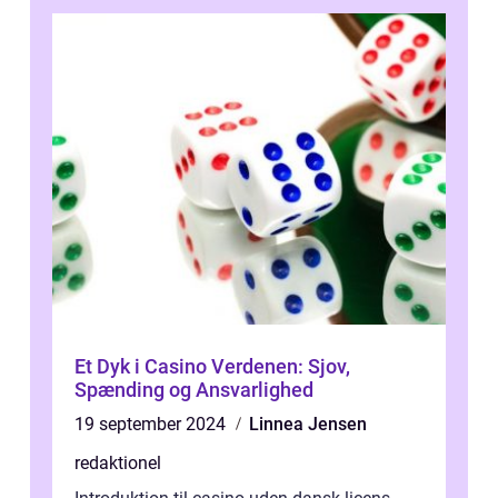
Et Dyk i Casino Verdenen: Sjov,
Spænding og Ansvarlighed
19 september 2024
Linnea Jensen
redaktionel