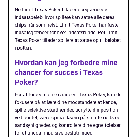
No Limit Texas Poker tillader ubegrænsede
indsatsbeløb, hvor spillere kan satse alle deres
chips når som helst. Limit Texas Poker har faste
indsatsgrænser for hver indsatsrunde. Pot Limit
Texas Poker tillader spillere at satse op til beløbet
i potten.
Hvordan kan jeg forbedre mine
chancer for succes i Texas
Poker?
For at forbedre dine chancer i Texas Poker, kan du
fokusere på at lære dine modstandere at kende,
spille selektive starthænder, udnytte din position
ved bordet, være opmærksom på smarte odds og
sandsynligheder, og kontrollere dine egne følelser
for at undgå impulsive beslutninger.