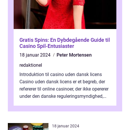
Gratis Spins: En Dybdegående Guide til
Casino Spil-Entusiaster
18 januar 2024
Peter Mortensen
redaktionel
Introduktion til casino uden dansk licens
Casino uden dansk licens er et begreb, der
refererer til online casinoer, der ikke opererer
under den danske reguleringsmyndighed,
Spillemyndigheden. Disse ca...
18 januar 2024